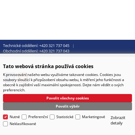
Technické oddělení: +420 321 737 045
Obchodní oddělení: +420 321 737 043
Tato webová stránka používá cookies
K provozování našeho webu využíváme takzvané cookies. Cookies jsou
soubory sloužící k přizpůsobení obsahu webu, k měření jeho funkčnosti a
obecně k zajištění vaší maximální spokojenosti. Dejte nám vědět o svých
preferencích.
BHC eshop
Povolit všechny cookies
CyberSoft s.r.o.
Technické řešení © 2026
Povolit výběr
Nutné
Preferenční
Statistické
Marketingové
Zobrazit
detaily
Neklasifikované