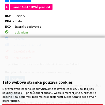
C
Canon SELEKTIVNÍ produkt
BCV
- Bečváry
PHA
- Praha
EXD
- Externí u dodavatele
je skladem
na ceste
k dispozici do 48 hodin
částečně skladem
není skladem
po kliknutí na ikony se zobrazí detailní dotazovač skladu
Body/ks
- bodová hodnota produktu v promoakci;
s
sestava
Tato webová stránka používá cookies
sestava - sloučení komponent ve virtuální produkt,(komponenty se mohou
K provozování našeho webu využíváme takzvané cookies. Cookies jsou
prodávat i samostatně)
soubory sloužící k přizpůsobení obsahu webu, k měření jeho funkčnosti a
D
dárek
obecně k zajištění vaší maximální spokojenosti. Dejte nám vědět o svých
preferencích.
dárek - produkt, k němuž se při prodeji automaticky přiřazují další