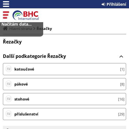
Přihlášení
Načítám data...
Hlavní strana
Řezačky
Řezačky
Další podkategorie Řezačky
kotoučové
1
pákové
8
stohové
16
příslušenství
29