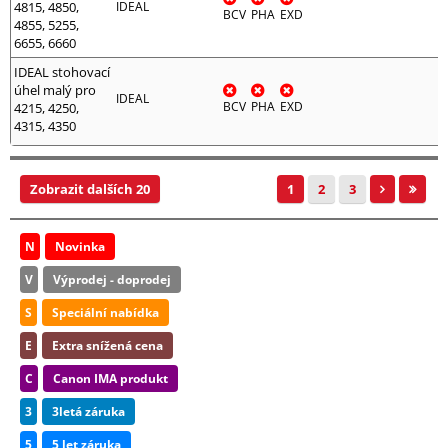
4815, 4850,
IDEAL
BCV
PHA
EXD
4855, 5255,
6655, 6660
IDEAL stohovací
úhel malý pro
IDEAL
BCV
PHA
EXD
4215, 4250,
4315, 4350
Zobrazit dalších 20
1
2
3
N
Novinka
V
Výprodej - doprodej
S
Speciální nabídka
E
Extra snížená cena
C
Canon IMA produkt
3
3letá záruka
5
5 let záruka