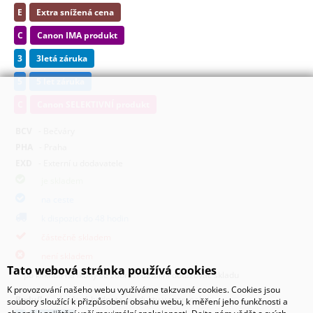
E
Extra snížená cena
C
Canon IMA produkt
3
3letá záruka
5
5 let záruka
C
Canon SELEKTIVNÍ produkt
BCV
- Bečváry
PHA
- Praha
EXD
- Externí u dodavatele
je skladem
na ceste
k dispozici do 48 hodin
částečně skladem
není skladem
Tato webová stránka používá cookies
po kliknutí na ikony se zobrazí detailní dotazovač skladu
K provozování našeho webu využíváme takzvané cookies. Cookies jsou
Body/ks
- bodová hodnota produktu v promoakci;
soubory sloužící k přizpůsobení obsahu webu, k měření jeho funkčnosti a