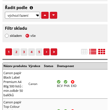
Řadit podle
Filtr skladu
skladem
vše
1
2
3
4
5
Název produktu
Výrobce
Status
Dostupnost
Canon papír
Black Label
Premium A4
Canon
BCV
PHA
EXD
80g 500 listů :
min.odběr 50
balíčků
Canon papír
Top Colour