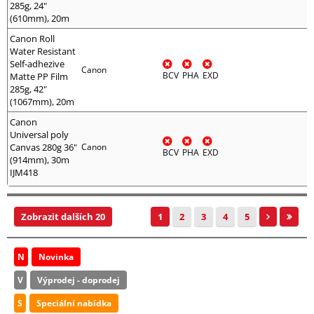
285g, 24"
(610mm), 20m
Canon Roll
Water Resistant
Self-adhezive
Canon
BCV
PHA
EXD
Matte PP Film
285g, 42"
(1067mm), 20m
Canon
Universal poly
Canvas 280g 36"
Canon
BCV
PHA
EXD
(914mm), 30m
IJM418
Zobrazit dalších 20
1
2
3
4
5
N
Novinka
V
Výprodej - doprodej
S
Speciální nabídka