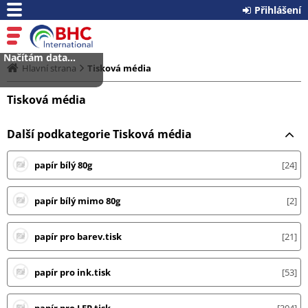
Přihlášení
Načítám data...
Hlavní strana
Tisková média
Tisková média
Další podkategorie Tisková média
papír bílý 80g
24
papír bílý mimo 80g
2
papír pro barev.tisk
21
papír pro ink.tisk
53