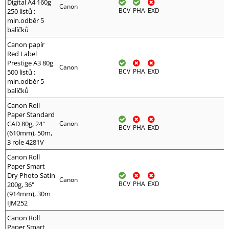
Digital A4 160g
Canon
BCV
PHA
EXD
250 listů :
min.odběr 5
balíčků
Canon papír
Red Label
Prestige A3 80g
Canon
BCV
PHA
EXD
500 listů :
min.odběr 5
balíčků
Canon Roll
Paper Standard
CAD 80g, 24"
Canon
BCV
PHA
EXD
(610mm), 50m,
3 role 4281V
Canon Roll
Paper Smart
Dry Photo Satin
Canon
BCV
PHA
EXD
200g, 36"
(914mm), 30m
IJM252
Canon Roll
Paper Smart