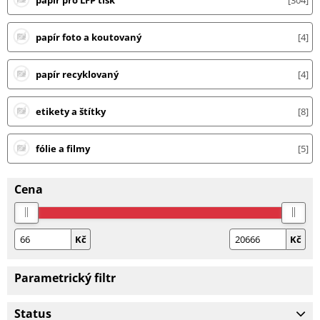
papír pro LFP tisk
304
papír foto a koutovaný
4
papír recyklovaný
4
etikety a štítky
8
fólie a filmy
5
Cena
Kč
Kč
Parametrický filtr
Status