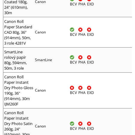
Coated 180g,
Canon
BCV
PHA
EXD
24" (610mm),
30m
Canon Roll
Paper Standard
CAD 80g, 36"
Canon
BCV
PHA
EXD
(914mm), 50m,
3 role 4281V
SmartLine
rolový papír
SmartLine
BCV
PHA
EXD
80g, 594mm,
50m, 3 role
Canon Roll
Paper Instant
Dry Photo Gloss
Canon
BCV
PHA
EXD
190g, 36"
(914mm), 30m
IJM260F
Canon Roll
Paper Instant
Dry Photo Satin
Canon
BCV
PHA
EXD
260g, 24"
(610mm), 30m