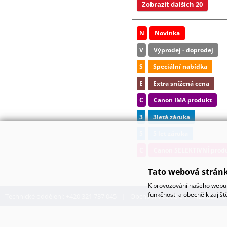
Zobrazit dalších 20
N
Novinka
V
Výprodej - doprodej
S
Speciální nabídka
E
Extra snížená cena
C
Canon IMA produkt
3
3letá záruka
5
5 let záruka
C
Canon SELEKTIVNÍ prod
Tato webová stránk
K provozování našeho webu 
funkčnosti a obecně k zajiš
Technické oddělení: +420 321 737 045
Obchodní oddělení: +420 321 73