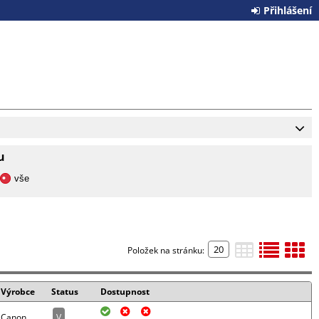
Přihlášení
u
vše
Položek na stránku:
Výrobce
Status
Dostupnost
Canon
V