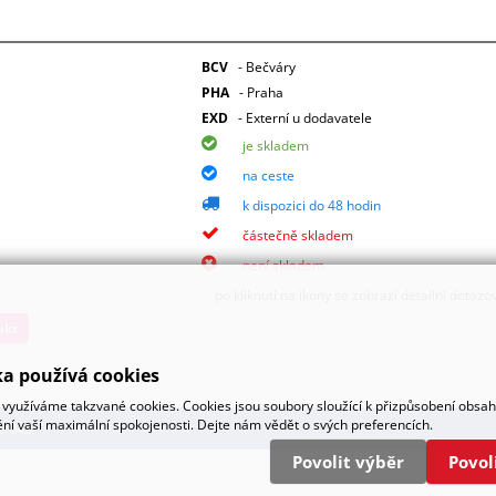
BCV
- Bečváry
PHA
- Praha
EXD
- Externí u dodavatele
je skladem
na ceste
k dispozici do 48 hodin
částečně skladem
není skladem
po kliknutí na ikony se zobrazí detailní dotazo
ukt
a používá cookies
využíváme takzvané cookies. Cookies jsou soubory sloužící k přizpůsobení obsa
tění vaší maximální spokojenosti. Dejte nám vědět o svých preferencích.
7 043
Povolit výběr
Povo