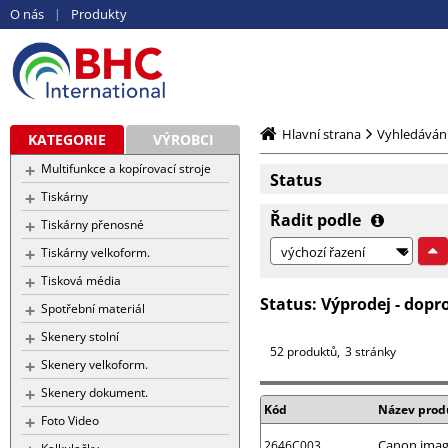
O nás
Produkty
Hlavní strana
Vyhledáván
KATEGORIE
VÝROBCI
Multifunkce a kopírovací stroje
Status
Tiskárny
Řadit podle
Tiskárny přenosné
Tiskárny velkoform.
Tisková média
Status:
Výprodej - dopr
Spotřební materiál
Skenery stolní
52 produktů
3 stránky
Skenery velkoform.
Skenery dokument.
Kód
Název prod
Foto Video
Canon ima
2646C003