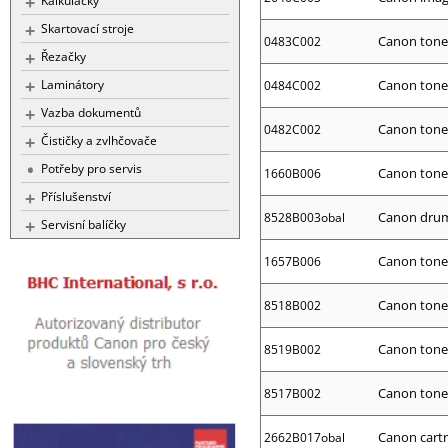
Kalkulačky
Skartovací stroje
Canon toner
0483C002
Řezačky
Laminátory
Canon toner
0484C002
Vazba dokumentů
Canon toner
0482C002
Čističky a zvlhčovače
Potřeby pro servis
Canon toner
1660B006
Příslušenství
Canon drum
8528B003obal
Servisní balíčky
Canon toner
1657B006
Canon toner
8518B002
Canon toner
8519B002
Canon toner
8517B002
Canon cartr
2662B017obal