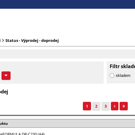
í
Status - Výprodej - doprodej
Filtr sklad
skladem
odej
1
2
3
uktu
geFORMULA DR-C230 (A4)