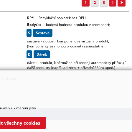
1
2
3
RP*
- Recyklační poplatek bez DPH
Body/ks
- bodová hodnota produktu v promoakci;
s
sestava
sestava - sloučení komponent ve virtuální produkt,
(komponenty se mohou prodávat i samostatně)
D
dárek
dárek - produkt, k němuž se při prodeji automaticky přiřazují
další produkty (například zdroj + přívodní šňůra apod.)
vač skladu
hu webu, k měření jeho
lit všechny cookies