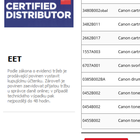
Canon cart
3480B002obal
Canon cartr
3482B011
Canon cartr
2662B017
Canon cartr
1557A003
Canon svork
6707A001
Canon drum 
0385B002BA
Canon toner
0452B002
Canon toner
0454B002
Canon toner
0455B002