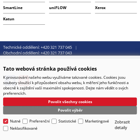
SmartLine
uniFLOW
Xerox
Katun
Technické oddělení: +420 321 737 045
Obchodní oddělení: +420 321 737 043
Tato webová stránka používá cookies
K provozování našeho webu využíváme takzvané cookies. Cookies jsou
soubory sloužící k přizpůsobení obsahu webu, k měření jeho funkčnosti a
obecně k zajištění vaší maximální spokojenosti. Dejte nám vědět o svých
preferencích.
BHC eshop
Povolit všechny cookies
CyberSoft s.r.o.
Technické řešení © 2026
Povolit výběr
Nutné
Preferenční
Statistické
Marketingové
Zobrazit
detaily
Neklasifikované