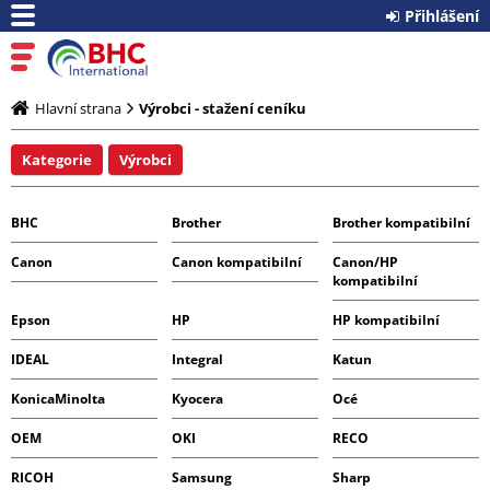
Přihlášení
Hlavní strana
Výrobci - stažení ceníku
Kategorie
Výrobci
BHC
Brother
Brother kompatibilní
Canon
Canon kompatibilní
Canon/HP
kompatibilní
Epson
HP
HP kompatibilní
IDEAL
Integral
Katun
KonicaMinolta
Kyocera
Océ
OEM
OKI
RECO
RICOH
Samsung
Sharp