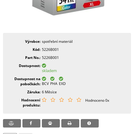
Výrobce
spotřební materiál
Kód
5226B001
Part No.
5226B001
Dostupnost
skladem
Dostupnost na
BCV
PHA
EXD
pobočkách
Záruka
6 Měsíce
Hodnocení
Hodnoceno 0x
produktu