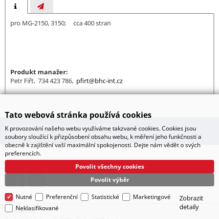
pro MG-2150, 3150; cca 400 stran
Produkt manažer:
Petr Fiřt, 734 423 786,
pfirt@bhc-int.cz
Tato webová stránka používá cookies
Technické oddělení: +420 321 737 045
K provozování našeho webu využíváme takzvané cookies. Cookies jsou
Obchodní oddělení: +420 321 737 043
soubory sloužící k přizpůsobení obsahu webu, k měření jeho funkčnosti a
obecně k zajištění vaší maximální spokojenosti. Dejte nám vědět o svých
preferencích.
Povolit všechny cookies
Povolit výběr
Nutné
Preferenční
Statistické
Marketingové
Zobrazit
detaily
Neklasifikované
BHC eshop