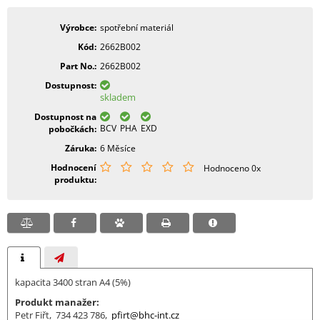
Výrobce
spotřební materiál
Kód
2662B002
Part No.
2662B002
Dostupnost
skladem
Dostupnost na
BCV
PHA
EXD
pobočkách
Záruka
6 Měsíce
Hodnocení
Hodnoceno 0x
produktu
kapacita 3400 stran A4 (5%)
Produkt manažer:
Petr Fiřt, 734 423 786,
pfirt@bhc-int.cz