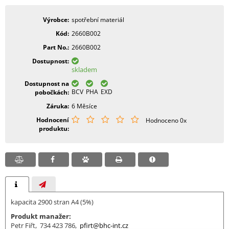
Výrobce
spotřební materiál
Kód
2660B002
Part No.
2660B002
Dostupnost
skladem
Dostupnost na
BCV
PHA
EXD
pobočkách
Záruka
6 Měsíce
Hodnocení
Hodnoceno 0x
produktu
kapacita 2900 stran A4 (5%)
Produkt manažer:
Petr Fiřt, 734 423 786,
pfirt@bhc-int.cz