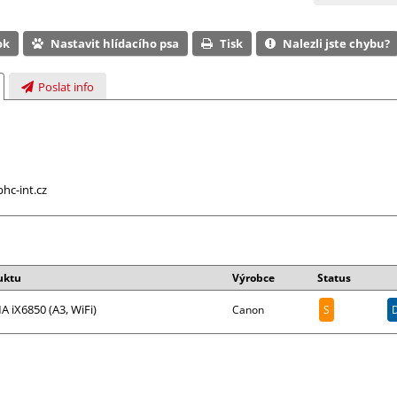
ok
Nastavit hlídacího psa
Tisk
Nalezli jste chybu?
Poslat info
hc-int.cz
uktu
Výrobce
Status
 iX6850 (A3, WiFi)
Canon
S