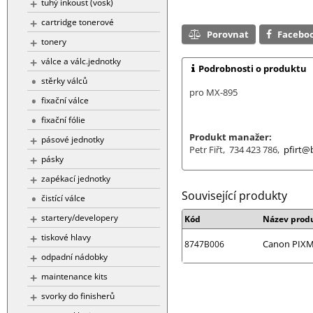
tuhý inkoust (vosk)
cartridge tonerové
Porovnat
Facebo
tonery
válce a válc.jednotky
Podrobnosti o produktu
stěrky válců
pro MX-895
fixační válce
fixační fólie
Produkt manažer:
pásové jednotky
Petr Fiřt, 734 423 786,
pfirt@b
pásky
zapékací jednotky
Související produkty
čistící válce
startery/developery
Kód
Název prod
tiskové hlavy
Canon PIXMA
8747B006
odpadní nádobky
maintenance kits
svorky do finisherů