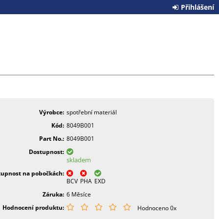
Přihlášení
Výrobce
spotřební materiál
Kód
8049B001
Part No.
8049B001
Dostupnost
skladem
tupnost na pobočkách
BCV
PHA
EXD
Záruka
6 Měsíce
Hodnocení produktu
Hodnoceno 0x