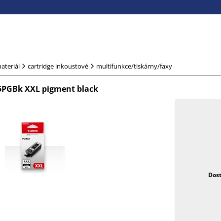
ateriál
cartridge inkoustové
multifunkce/tiskárny/faxy
55PGBk XXL pigment black
Dos