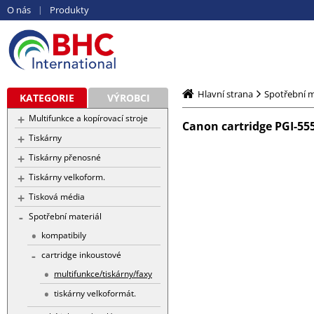
O nás
Produkty
Hlavní strana
Spotřební m
KATEGORIE
VÝROBCI
Multifunkce a kopírovací stroje
Canon cartridge PGI-5
Tiskárny
Tiskárny přenosné
Tiskárny velkoform.
Tisková média
Spotřební materiál
kompatibily
cartridge inkoustové
multifunkce/tiskárny/faxy
tiskárny velkoformát.