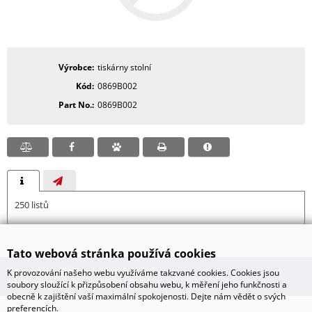
Výrobce
tiskárny stolní
Kód
0869B002
Part No.
0869B002
250 listů
Tato webová stránka používá cookies
Technické oddělení: +420 321 737 045
K provozování našeho webu využíváme takzvané cookies. Cookies jsou
Obchodní oddělení: +420 321 737 043
soubory sloužící k přizpůsobení obsahu webu, k měření jeho funkčnosti a
obecně k zajištění vaší maximální spokojenosti. Dejte nám vědět o svých
preferencích.