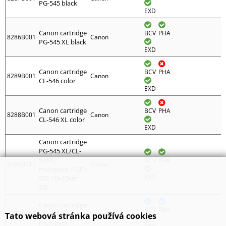
PG-545 black
EXD
Canon cartridge
BCV
PHA
8286B001
Canon
PG-545 XL black
EXD
Canon cartridge
BCV
PHA
8289B001
Canon
CL-546 color
EXD
Canon cartridge
BCV
PHA
8288B001
Canon
CL-546 XL color
EXD
Canon cartridge
PG-545 XL/CL-
546XL
BCV
PHA
8286B011
Canon
multipack + GP-
EXD
501 10x15cm
50l.
Canon cartridge
BCV
PHA
8287B008
PG-545/CL-546
Canon
Tato webová stránka používá cookies
multipack