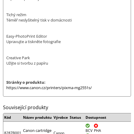
Tichý režim
Téměř neslyšitelný tisk v domácnosti
Easy-PhotoPrint Editor
Upravujte a tiskněte fotografie
Creative Park
Užijte si tvorbu z papíru
Stránky o produktu:
https://www.canon.cz/printers/pixma-mg2551s/
Související produkty
Kód
Název produktu
Výrobce
Status
Dostupnost
Canon cartridge
BCV
PHA
8287B001
Canon