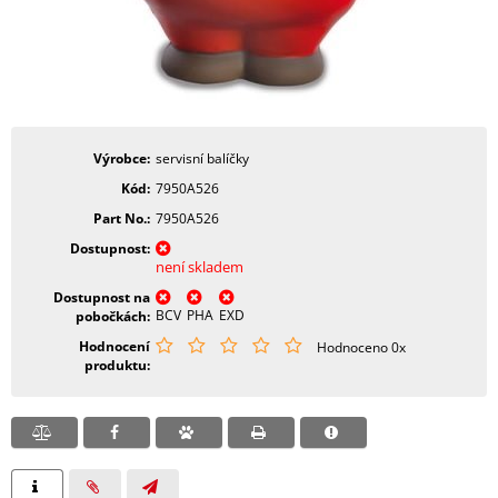
Výrobce
servisní balíčky
Kód
7950A526
Part No.
7950A526
Dostupnost
není skladem
Dostupnost na
BCV
PHA
EXD
pobočkách
Hodnocení
Hodnoceno 0x
produktu