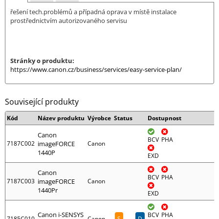
řešení tech.problémů a případná oprava v místě instalace
prostřednictvím autorizovaného servisu
Stránky o produktu:
https://www.canon.cz/business/services/easy-service-plan/
Související produkty
Kód
Název produktu
Výrobce
Status
Dostupnost
Canon
BCV
PHA
7187C002
imageFORCE
Canon
1440P
EXD
Canon
BCV
PHA
7187C003
imageFORCE
Canon
1440Pr
EXD
Canon i-SENSYS
BCV
PHA
7185C010
Canon
S
D