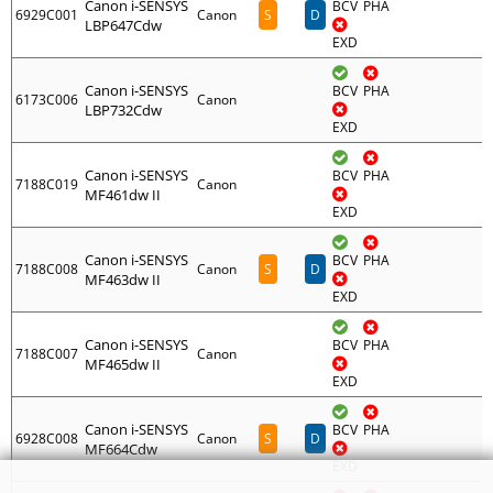
Canon i-SENSYS
BCV
PHA
6929C001
Canon
S
D
LBP647Cdw
EXD
Canon i-SENSYS
BCV
PHA
6173C006
Canon
LBP732Cdw
EXD
Canon i-SENSYS
BCV
PHA
7188C019
Canon
MF461dw II
EXD
Canon i-SENSYS
BCV
PHA
7188C008
Canon
S
D
MF463dw II
EXD
Canon i-SENSYS
BCV
PHA
7188C007
Canon
MF465dw II
EXD
Canon i-SENSYS
BCV
PHA
6928C008
Canon
S
D
MF664Cdw
EXD