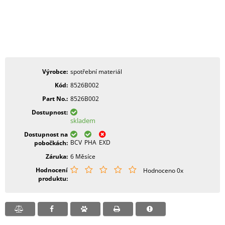
Výrobce
spotřební materiál
Kód
8526B002
Part No.
8526B002
Dostupnost
skladem
Dostupnost na
BCV
PHA
EXD
pobočkách
Záruka
6 Měsíce
Hodnocení
Hodnoceno 0x
produktu